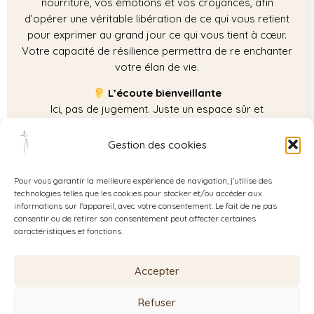
nourriture, vos émotions et vos croyances, afin
d’opérer une véritable libération de ce qui vous retient
pour exprimer au grand jour ce qui vous tient à cœur.
Votre capacité de résilience permettra de re enchanter
votre élan de vie.
L’écoute bienveillante
Ici, pas de jugement. Juste un espace sûr et
respectueux où vous pourrez vous exprimer librement,
être entendue et soutenue dans votre démarche.
Gestion des cookies
Aucune perception n’est remise en cause. Cet
accompagnement se fera à votre rythme. C’est de
Pour vous garantir la meilleure expérience de navigation, j’utilise des
vous que viendra le tempo.
technologies telles que les cookies pour stocker et/ou accéder aux
informations sur l'appareil, avec votre consentement. Le fait de ne pas
consentir ou de retirer son consentement peut affecter certaines
caractéristiques et fonctions.
Accepter
Refuser